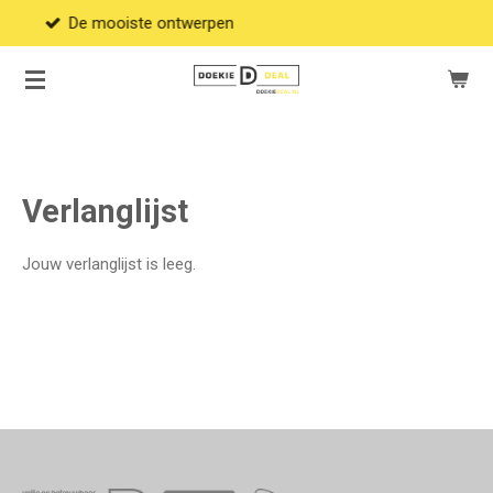
oiste ontwerpen
De 
Ga
direct
naar
de
hoofdinhoud
Verlanglijst
Jouw verlanglijst is leeg.